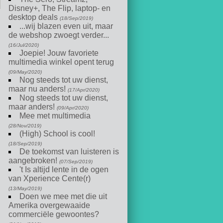
Disney+, The Flip, laptop- en
desktop deals
(18/Sep/2019)
...wij blazen even uit, maar
de webshop zwoegt verder...
(16/Jul/2020)
Joepie! Jouw favoriete
multimedia winkel opent terug
(09/May/2020)
Nog steeds tot uw dienst,
maar nu anders!
(17/Apr/2020)
Nog steeds tot uw dienst,
maar anders!
(09/Apr/2020)
Mee met multimedia
(28/Nov/2019)
(High) School is cool!
(18/Sep/2019)
De toekomst van luisteren is
aangebroken!
(07/Sep/2019)
't Is altijd lente in de ogen
van Xperience Cente(r)
(13/May/2019)
Doen we mee met die uit
Amerika overgewaaide
commerciële gewoontes?