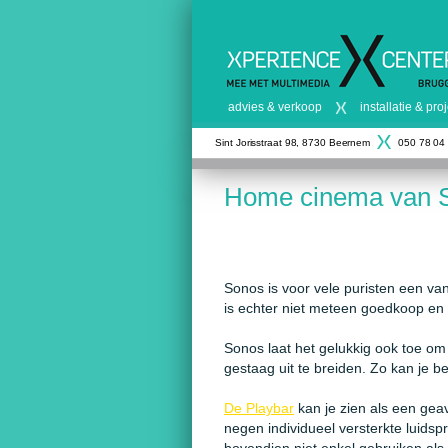
advies & verkoop
installatie & pr
Sint Jorisstraat 98, 8730 Beernem
050 78 04
Home cinema van So
Sonos is voor vele puristen een va
is echter niet meteen goedkoop en e
Sonos laat het gelukkig ook toe o
gestaag uit te breiden. Zo kan je b
De Playbar
kan je zien als een ge
negen individueel versterkte luidsp