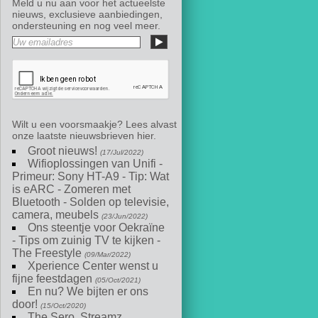
Meld u nu aan voor het actueelste
nieuws, exclusieve aanbiedingen,
ondersteuning en nog veel meer.
Wilt u een voorsmaakje? Lees alvast
onze laatste nieuwsbrieven hier.
Groot nieuws!
(17/Jul/2022)
Wifioplossingen van Unifi -
Primeur: Sony HT-A9 - Tip: Wat
is eARC - Zomeren met
Bluetooth - Solden op televisie,
camera, meubels
(23/Jun/2022)
Ons steentje voor Oekraïne
- Tips om zuinig TV te kijken -
The Freestyle
(09/Mar/2022)
Xperience Center wenst u
fijne feestdagen
(05/Oct/2021)
En nu? We bijten er ons
door!
(15/Oct/2020)
The Sero, Streamz,