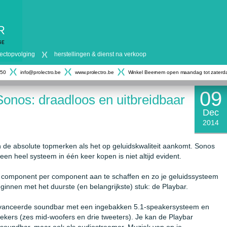
ojectopvolging
herstellingen & dienst na verkoop
 50
info@prolectro.be
www.prolectro.be
Winkel Beernem open maandag tot zaterdag
09
nos: draadloos en uitbreidbaar
Dec
2014
n de absolute topmerken als het op geluidskwaliteit aankomt. Sonos
en heel systeem in één keer kopen is niet altijd evident.
m component per component aan te schaffen en zo je geluidssysteem
eginnen met het duurste (en belangrijkste) stuk: de Playbar.
avanceerde soundbar met een ingebakken 5.1-speakersysteem en
rekers (zes mid-woofers en drie tweeters). Je kan de Playbar