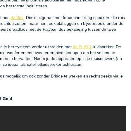
 soundbar, maar ook als audiostreamer. Muziek van op je
via het toestel beluisteren.
 Sonos
de Sub
. Die is uitgerust met force-cancelling speakers die ruis
rechtop zetten, maar hem ook platleggen en bijvoorbeeld onder de
ert draadloos met de Playbar, dus bekabeling tussen de twee
an je het systeem verder uitbreiden met
de PLAY:1
-luidspreker. De
mid-woofer en een tweeter en biedt knoppen om het volume te
 en te hervatten. Neem je de apparaten op in je thuisnetwerk (en
n ze ideaal als satellietluidspreker achteraan.
s mogelijk om ook zonder Bridge te werken en rechtstreeks via je
R Gold