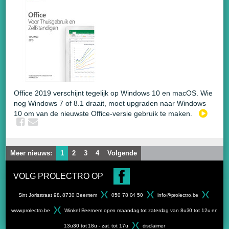
Office 2019 verschijnt tegelijk op Windows 10 en macOS. Wie
nog Windows 7 of 8.1 draait, moet upgraden naar Windows
10 om van de nieuwste Office-versie gebruik te maken.
Meer nieuws:
1
2
3
4
Volgende
VOLG PROLECTRO OP
Sint Jorisstraat 98, 8730 Beernem
050 78 04 50
info@prolectro.be
www.prolectro.be
Winkel Beernem open maandag tot zaterdag van 8u30 tot 12u en
13u30 tot 18u - zat. tot 17u
disclaimer