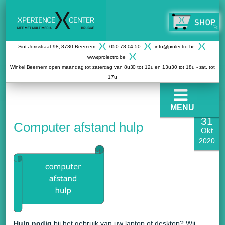
Sint Jorisstraat 98, 8730 Beernem
050 78 04 50
info@prolectro.be
www.prolectro.be
Winkel Beernem open maandag tot zaterdag van 8u30 tot 12u en 13u30 tot 18u - zat. tot
17u
MENU
31
Computer afstand hulp
Okt
2020
Hulp nodig
bij het gebruik van uw laptop of desktop? Wij