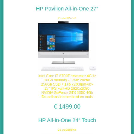
HP Pavilion All-in-One 27"
27-xa0057nb
Intel Core i7-8700T hexacore 4GHz
16Gb memory - 12Mb cache
256Gb SSD + 1Tb 7200rpm</b>
27" IPS Full-HD 1920x1080
NVIDIA GeForce GTX 1050 4Gb
Draadloos toetsenbord en muis
€ 1499,00
HP All-in-One 24" Touch
24-xa0899nb