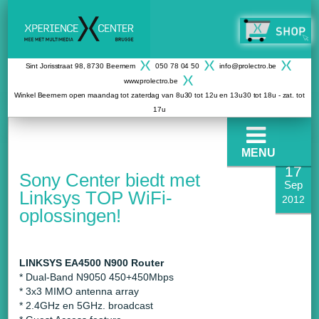
Sint Jorisstraat 98, 8730 Beernem
050 78 04 50
info@prolectro.be
www.prolectro.be
Winkel Beernem open maandag tot zaterdag van 8u30 tot 12u en 13u30 tot 18u - zat. tot
17u
MENU
17
Sony Center biedt met
Sep
Linksys TOP WiFi-
2012
oplossingen!
LINKSYS EA4500 N900 Router
* Dual-Band N9050 450+450Mbps
* 3x3 MIMO antenna array
* 2.4GHz en 5GHz. broadcast