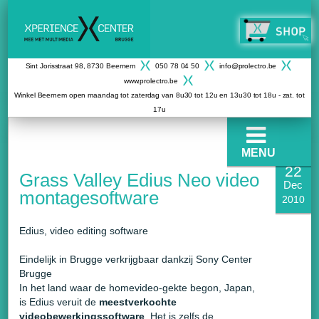
Sint Jorisstraat 98, 8730 Beernem
050 78 04 50
info@prolectro.be
www.prolectro.be
Winkel Beernem open maandag tot zaterdag van 8u30 tot 12u en 13u30 tot 18u - zat. tot
17u
MENU
22
Grass Valley Edius Neo video
Dec
montagesoftware
2010
Edius, video editing software
Eindelijk in Brugge verkrijgbaar dankzij Sony Center
Brugge
In het land waar de homevideo-gekte begon, Japan,
is Edius veruit de
meestverkochte
videobewerkingssoftware
. Het is zelfs de