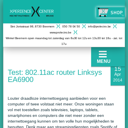
Sint Jorisstraat 98, 8730 Beernem
050 78 04 50
info@prolectro.be
www.prolectro.be
Winkel Beernem open maandag tot zaterdag van 8u30 tot 12u en 13u30 tot 18u - zat. tot
17u
MENU
15
Test: 802.11ac router Linksys
Apr
EA6900
2014
Louter draadloze internettoegang aanbieden voor een
computer of twee volstaat niet meer. Onze woningen staan
vol met toestellen zoals televisies, laptops, tablets,
smartphones en computers die niet meer zonder een
internettoegang kunnen om ten volle hun mogelijkheden te
benutten. Denk maar aan streamingdiensten zoals Spotify of