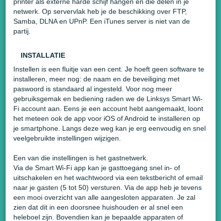
printer als externe harde schijf hangen en die delen in je
netwerk. Op servervlak heb je de beschikking over FTP,
Samba, DLNA en UPnP. Een iTunes server is niet van de
partij.
INSTALLATIE
Instellen is een fluitje van een cent. Je hoeft geen software te
installeren, meer nog: de naam en de beveiliging met
paswoord is standaard al ingesteld. Voor nog meer
gebruiksgemak en bediening raden we de Linksys Smart Wi-
Fi account aan. Eens je een account hebt aangemaakt, loont
het meteen ook de app voor iOS of Android te installeren op
je smartphone. Langs deze weg kan je erg eenvoudig en snel
veelgebruikte instellingen wijzigen.
Een van die instellingen is het gastnetwerk.
Via de Smart Wi-Fi app kan je gasttoegang snel in- of
uitschakelen en het wachtwoord via een tekstbericht of email
naar je gasten (5 tot 50) versturen. Via de app heb je tevens
een mooi overzicht van alle aangesloten apparaten. Je zal
zien dat dit in een doorsnee huishouden er al snel een
heleboel zijn. Bovendien kan je bepaalde apparaten of