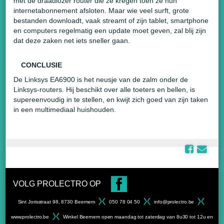
met de draadlozer router die ze kregen toen ze hun
internetabonnement afsloten. Maar wie veel surft, grote
bestanden downloadt, vaak streamt of zijn tablet, smartphone
en computers regelmatig een update moet geven, zal blij zijn
dat deze zaken net iets sneller gaan.
CONCLUSIE
De Linksys EA6900 is het neusje van de zalm onder de
Linksys-routers. Hij beschikt over alle toeters en bellen, is
supereenvoudig in te stellen, en kwijt zich goed van zijn taken
in een multimediaal huishouden.
VOLG PROLECTRO OP
Sint Jorisstraat 98, 8730 Beernem
050 78 04 50
info@prolectro.be
www.prolectro.be
Winkel Beernem open maandag tot zaterdag van 8u30 tot 12u en