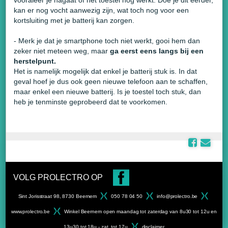
vooraleer je nagaat of het toestel nog werkt. Doe je dit eerder,
kan er nog vocht aanwezig zijn, wat toch nog voor een
kortsluiting met je batterij kan zorgen.
- Merk je dat je smartphone toch niet werkt, gooi hem dan
zeker niet meteen weg, maar
ga eerst eens langs bij een
herstelpunt.
Het is namelijk mogelijk dat enkel je batterij stuk is. In dat
geval hoef je dus ook geen nieuwe telefoon aan te schaffen,
maar enkel een nieuwe batterij. Is je toestel toch stuk, dan
heb je tenminste geprobeerd dat te voorkomen.
VOLG PROLECTRO OP
Sint Jorisstraat 98, 8730 Beernem
050 78 04 50
info@prolectro.be
www.prolectro.be
Winkel Beernem open maandag tot zaterdag van 8u30 tot 12u en
13u30 tot 18u - zat. tot 17u
disclaimer