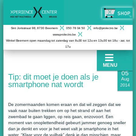
Sint Jorisstraat 98, 8730 Beernem
050 78 04 50
info@prolectro.be
www.prolectro.be
Winkel Beernem open maandag tot zaterdag van 8u30 tot 12u en 13u30 tot 18u - zat. tot
17u
MENU
05
Tip: dit moet je doen als je
Aug
smartphone nat wordt
2014
De zomermaanden komen eraan en dat wil zeggen dat we
vaak naar buiten trekken om op het strand of aan het
zwembad te gaan liggen, op reis gaan, enzovoort. Een
moment van onoplettendheid gebeurt jammer genoeg sneller
dan je denkt en voor je het weet valt je smartphone in het
water. “Klaar voor de vuilbak” denk je dan misschien, maar